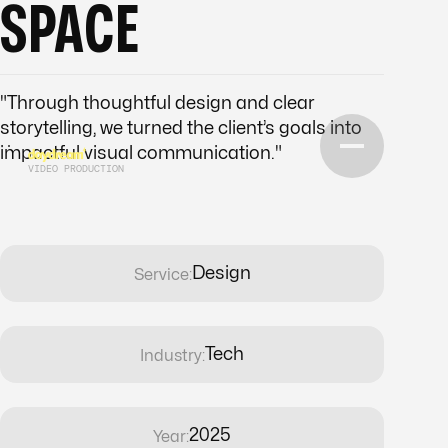
SPACE
"Through thoughtful design and clear
storytelling, we turned the client’s goals into
impactful visual communication."
VIDEO PRODUCTION
Design
Service:
Tech
Industry:
2025
Year: