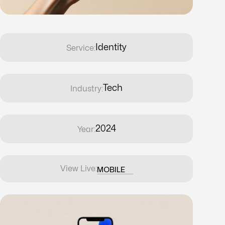
Identity
Service:
Tech
Industry:
2024
Year:
View Live:
MOBILE
MOBILE