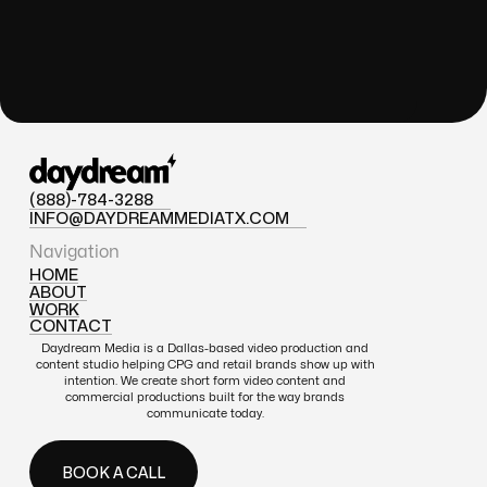
(888)-784-3288
(888)-784-3288
INFO@DAYDREAMMEDIATX.COM
INFO@DAYDREAMMEDIATX.COM
Navigation
HOME
ABOUT
HOME
WORK
ABOUT
CONTACT
WORK
CONTACT
Daydream Media is a Dallas-based video production and
content studio helping CPG and retail brands show up with
intention. We create short form video content and
commercial productions built for the way brands
communicate today.
BOOK A CALL